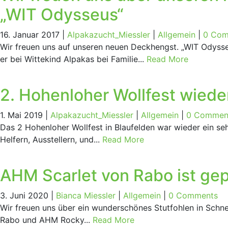
„WIT Odys­seus“
16. Januar 2017 |
Alpakazucht_Miessler
|
Allgemein
|
0 Com
Wir freuen uns auf unseren neuen Deckhengst. „WIT Odyss
er bei Wittekind Alpakas bei Familie...
Read More
2. Hohen­lo­her Woll­fest wie­de
1. Mai 2019 |
Alpakazucht_Miessler
|
Allgemein
|
0 Commen
Das 2 Hohenloher Wollfest in Blaufelden war wieder ein seh
Helfern, Ausstellern, und...
Read More
AHM Scar­let von Rabo ist gep
3. Juni 2020 |
Bianca Miessler
|
Allgemein
|
0 Comments
Wir freuen uns über ein wunderschönes Stutfohlen in Schn
Rabo und AHM Rocky...
Read More