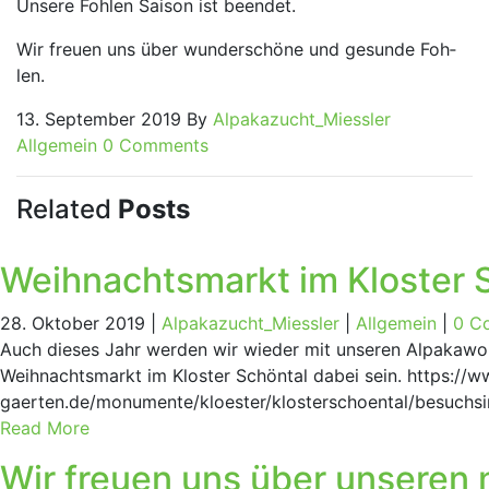
Unse­re Foh­len Sai­son ist been­det.
Wir freu­en uns über wun­der­schö­ne und gesun­de Foh­
len.
13. September 2019
By
Alpakazucht_Miessler
Allgemein
0 Comments
Related
Posts
Weih­nachts­markt im Klos­ter 
28. Oktober 2019 |
Alpakazucht_Miessler
|
Allgemein
|
0 C
Auch dieses Jahr werden wir wieder mit unseren Alpakawo
Weihnachtsmarkt im Kloster Schöntal dabei sein. https://
gaerten.de/monumente/kloester/klosterschoental/besuchsi
Read More
Wir freu­en uns über unse­ren