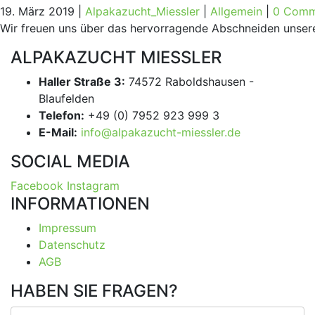
19. März 2019 |
Alpakazucht_Miessler
|
Allgemein
|
0 Comm
Wir freuen uns über das hervorragende Abschneiden unserer
ALPAKAZUCHT MIESSLER
Haller Straße 3:
74572 Raboldshausen -
Blaufelden
Telefon:
+49 (0) 7952 923 999 3
E-Mail:
info@alpakazucht-miessler.de
SOCIAL MEDIA
Facebook
Instagram
INFORMATIONEN
Impres­sum
Daten­schutz
AGB
HABEN SIE FRAGEN?