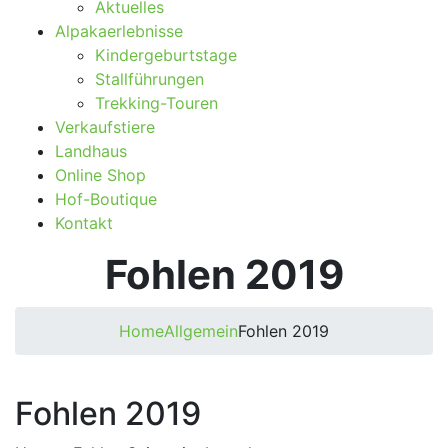
Aktu­el­les
Alpa­ka­er­leb­nis­se
Kin­der­ge­burts­ta­ge
Stall­füh­run­gen
Tre­k­­king-Tou­­ren
Ver­kaufs­tie­re
Land­haus
Online Shop
Hof-Bou­­tique
Kon­takt
Foh­len 2019
Home
Allgemein
Foh­len 2019
Foh­len 2019