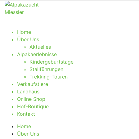
Home
Über Uns
Aktu­el­les
Alpa­ka­er­leb­nis­se
Kin­der­ge­burts­ta­ge
Stall­füh­run­gen
Tre­k­­king-Tou­­ren
Ver­kaufs­tie­re
Land­haus
Online Shop
Hof-Bou­­tique
Kon­takt
Home
Über Uns