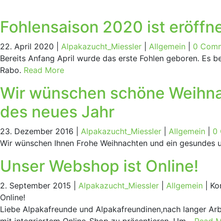
Foh­len­sai­son 2020 ist eröff­n
22. April 2020 |
Alpakazucht_Miessler
|
Allgemein
|
0 Com
Bereits Anfang April wurde das erste Fohlen geboren. Es
Rabo.
Read More
Wir wün­schen schö­ne Weih­n
des neu­es Jahr
23. Dezember 2016 |
Alpakazucht_Miessler
|
Allgemein
|
0
Wir wünschen Ihnen Frohe Weihnachten und ein gesundes u
Unser Web­shop ist Online!
2. September 2015 |
Alpakazucht_Miessler
|
Allgemein
|
Ko
Online!
Liebe Alpakafreunde und Alpakafreundinen,nach langer Arb