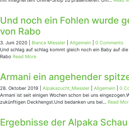
mit integriertem Online-Shop zu präsentieren. Um...
Read 
Und noch ein Foh­len wur­de g
von Rabo
3. Juni 2020 |
Bianca Miessler
|
Allgemein
|
0 Comments
Und schlag auf schlag kommt gleich noch ein Baby auf die
Rabo
Read More
Arma­ni ein ange­hen­der spit­
28. Oktober 2019 |
Alpakazucht_Miessler
|
Allgemein
|
0 C
Armani ist seit einigen Wochen schon bei uns eingezogen.W
zukünftigen Deckhengst.Und bedanken uns bei...
Read Mor
Ergeb­nis­se der Alpa­ka Schau I