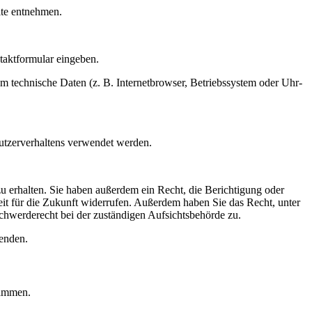
ite ent­neh­men.
t­for­mu­lar ein­ge­ben.
 tech­ni­sche Daten (z. B. Inter­net­brow­ser, Betriebs­sys­tem oder Uhr­
­zer­ver­hal­tens ver­wen­det wer­den.
zu erhal­ten. Sie haben außer­dem ein Recht, die Berich­ti­gung oder
r­zeit für die Zukunft wider­ru­fen. Außer­dem haben Sie das Recht, unter
wer­de­recht bei der zustän­di­gen Auf­sichts­be­hör­de zu.
en­den.
ram­men.