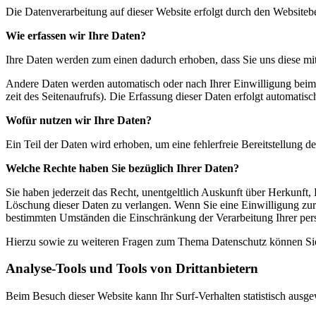
Die Daten­ver­ar­bei­tung auf die­ser Web­site erfolgt durch den Web­site­b
Wie erfas­sen wir Ihre Daten?
Ihre Daten wer­den zum einen dadurch erho­ben, dass Sie uns die­se mit­te
Ande­re Daten wer­den auto­ma­tisch oder nach Ihrer Ein­wil­li­gung beim 
zeit des Sei­ten­auf­rufs). Die Erfas­sung die­ser Daten erfolgt auto­ma­tisc
Wofür nut­zen wir Ihre Daten?
Ein Teil der Daten wird erho­ben, um eine feh­ler­freie Bereit­stel­lung de
Wel­che Rech­te haben Sie bezüg­lich Ihrer Daten?
Sie haben jeder­zeit das Recht, unent­gelt­lich Aus­kunft über Her­kunft,
Löschung die­ser Daten zu ver­lan­gen. Wenn Sie eine Ein­wil­li­gung zur D
bestimm­ten Umstän­den die Ein­schrän­kung der Ver­ar­bei­tung Ihrer per­s
Hier­zu sowie zu wei­te­ren Fra­gen zum The­ma Daten­schutz kön­nen Sie
Ana­ly­se-Tools und Tools von Dritt­anbietern
Beim Besuch die­ser Web­site kann Ihr Surf-Ver­hal­ten sta­tis­tisch aus­g