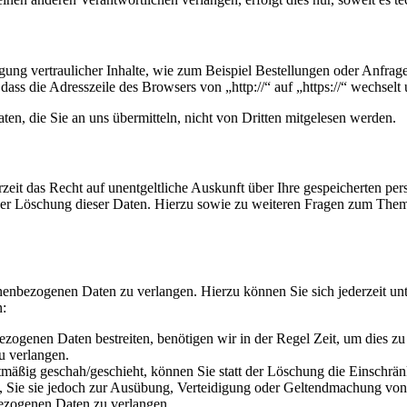
gung ver­trau­li­cher Inhal­te, wie zum Bei­spiel Bestel­lun­gen oder Anfra­g
n, dass die Adress­zei­le des Brow­sers von „http://“ auf „https://“ wech­sel
n, die Sie an uns über­mit­teln, nicht von Drit­ten mit­ge­le­sen wer­den.
zeit das Recht auf unent­gelt­li­che Aus­kunft über Ihre gespei­cher­ten pe
er Löschung die­ser Daten. Hier­zu sowie zu wei­te­ren Fra­gen zum The­ma 
­nen­be­zo­ge­nen Daten zu ver­lan­gen. Hier­zu kön­nen Sie sich jeder­zeit
n:
­be­zo­ge­nen Daten bestrei­ten, benö­ti­gen wir in der Regel Zeit, um dies 
u ver­lan­gen.
t­mä­ßig geschah/geschieht, kön­nen Sie statt der Löschung die Ein­schrän­k
, Sie sie jedoch zur Aus­übung, Ver­tei­di­gung oder Gel­tend­ma­chung von 
­zo­ge­nen Daten zu ver­lan­gen.