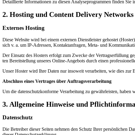
Detail­lier­te Infor­ma­tio­nen zu die­sen Ana­ly­se­pro­gram­men fin­den Sie 
2. Hos­ting und Con­tent Deli­very Net­work
Exter­nes Hos­ting
Die­se Web­site wird bei einem exter­nen Dienst­leis­ter gehos­tet (Hos­ter
sich v. a. um IP-Adres­sen, Kon­takt­an­fra­gen, Meta- und Kom­mu­ni­ka­ti­o
Der Ein­satz des Hos­ters erfolgt zum Zwe­cke der Ver­trags­er­fül­lung ge
ten Bereit­stel­lung unse­res Online-Ange­bots durch einen pro­fes­sio­nel
Unser Hos­ter wird Ihre Daten nur inso­weit ver­ar­bei­ten, wie dies zur Er
Abschluss eines Ver­tra­ges über Auf­trags­ver­ar­bei­tung
Um die daten­schutz­kon­for­me Ver­ar­bei­tung zu gewähr­leis­ten, haben wi
3. All­ge­mei­ne Hin­wei­se und Pflicht­inform
Daten­schutz
Die Betrei­ber die­ser Sei­ten neh­men den Schutz Ihrer per­sön­li­chen Dat
die­ser Daten­schutz­er­klä­rung.