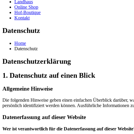
Land­haus
Online Shop
Hof-Bou­­tique
Kon­takt
Daten­schutz
Home
Daten­schutz
Datenschutz­erklärung
1. Daten­schutz auf einen Blick
All­ge­mei­ne Hin­wei­se
Die fol­gen­den Hin­wei­se geben einen ein­fa­chen Über­blick dar­über, wa
per­sön­lich iden­ti­fi­ziert wer­den kön­nen. Aus­führ­li­che Infor­ma­tio­n
Daten­er­fas­sung auf die­ser Web­site
Wer ist ver­ant­wort­lich für die Daten­er­fas­sung auf die­ser Web­site