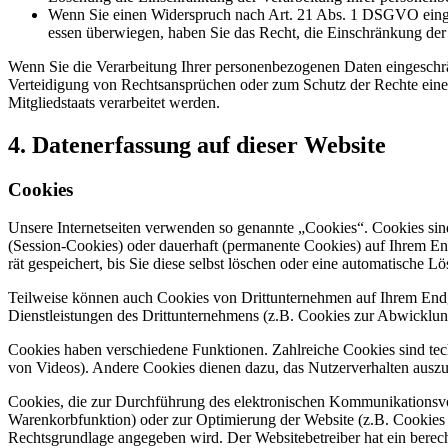
Wenn Sie einen Wider­spruch nach Art. 21 Abs. 1 DSGVO ein­ge­le
es­sen über­wie­gen, haben Sie das Recht, die Ein­schrän­kung der Ve
Wenn Sie die Ver­ar­bei­tung Ihrer per­so­nen­be­zo­ge­nen Daten ein­ge­sc
Ver­tei­di­gung von Rechts­an­sprü­chen oder zum Schutz der Rech­te einer a
Mit­glied­staats ver­ar­bei­tet wer­den.
4. Daten­er­fas­sung auf die­ser Web­site
Coo­kies
Unse­re Inter­net­sei­ten ver­wen­den so genann­te „Coo­kies“. Coo­kies sin
(Ses­si­on-Coo­kies) oder dau­er­haft (per­ma­nen­te Coo­kies) auf Ihrem E
rät gespei­chert, bis Sie die­se selbst löschen oder eine auto­ma­ti­sche
Teil­wei­se kön­nen auch Coo­kies von Dritt­un­ter­neh­men auf Ihrem End­
Dienst­leis­tun­gen des Dritt­un­ter­neh­mens (z.B. Coo­kies zur Abwick­lun
Coo­kies haben ver­schie­de­ne Funk­tio­nen. Zahl­rei­che Coo­kies sind tec
von Vide­os). Ande­re Coo­kies die­nen dazu, das Nut­zer­ver­hal­ten aus­z
Coo­kies, die zur Durch­füh­rung des elek­tro­ni­schen Kom­mu­ni­ka­ti­ons­
Waren­korb­funk­ti­on) oder zur Opti­mie­rung der Web­site (z.B. Coo­kies
Rechts­grund­la­ge ange­ge­ben wird. Der Web­site­be­trei­ber hat ein berech­