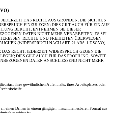
SGVO)
 JEDERZEIT DAS RECHT, AUS GRÜNDEN, DIE SICH AUS
RSPRUCH EINZULEGEN; DIES GILT AUCH FÜR EIN AUF
ITUNG BERUHT, ENTNEHMEN SIE DIESER
ZOGENEN DATEN NICHT MEHR VERARBEITEN, ES SEI
TERESSEN, RECHTE UND FREIHEITEN ÜBERWIEGEN
HEN (WIDERSPRUCH NACH ART. 21 ABS. 1 DSGVO).
 DAS RECHT, JEDERZEIT WIDERSPRUCH GEGEN DIE
EN; DIES GILT AUCH FÜR DAS PROFILING, SOWEIT
NENBEZOGENEN DATEN ANSCHLIESSEND NICHT MEHR
ed­staat ihres gewöhn­li­chen Auf­ent­halts, ihres Arbeits­plat­zes oder
echts­be­hel­fe.
r an einen Drit­ten in einem gän­gi­gen, maschi­nen­les­ba­ren For­mat aus­
ch­nisch mach­bar ist.