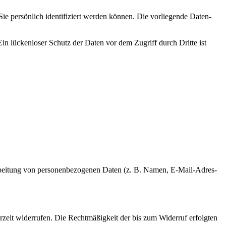
 per­sön­lich iden­ti­fi­ziert wer­den kön­nen. Die vor­lie­gen­de Daten­
. Ein lücken­lo­ser Schutz der Daten vor dem Zugriff durch Drit­te ist
r­ar­bei­tung von per­so­nen­be­zo­ge­nen Daten (z. B. Namen, E‑Mail-Adres­
der­zeit wider­ru­fen. Die Recht­mä­ßig­keit der bis zum Wider­ruf erfolg­ten