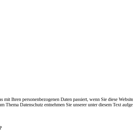
s mit Ihren per­so­nen­be­zo­ge­nen Daten pas­siert, wenn Sie die­se Web­sit
en zum The­ma Daten­schutz ent­neh­men Sie unse­rer unter die­sem Text auf­ge­
?