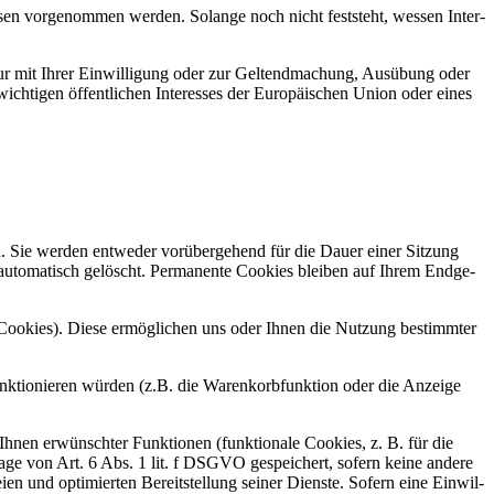
 vor­ge­nom­men wer­den. Solan­ge noch nicht fest­steht, wes­sen Inter­
nur mit Ihrer Ein­wil­li­gung oder zur Gel­tend­ma­chung, Aus­übung oder
ch­ti­gen öffent­li­chen Inter­es­ses der Euro­päi­schen Uni­on oder eines
n. Sie wer­den ent­we­der vor­über­ge­hend für die Dau­er einer Sit­zung
auto­ma­tisch gelöscht. Per­ma­nen­te Coo­kies blei­ben auf Ihrem End­ge­
y-Coo­kies). Die­se ermög­li­chen uns oder Ihnen die Nut­zung bestimm­ter
nk­tio­nie­ren wür­den (z.B. die Waren­korb­funk­ti­on oder die Anzei­ge
Ihnen erwünsch­ter Funk­tio­nen (funk­tio­na­le Coo­kies, z. B. für die
la­ge von Art. 6 Abs. 1 lit. f DSGVO gespei­chert, sofern kei­ne ande­re
i­en und opti­mier­ten Bereit­stel­lung sei­ner Diens­te. Sofern eine Ein­wil­