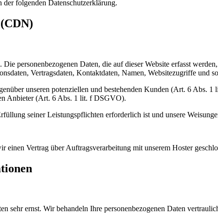
in der fol­gen­den Daten­schutz­er­klä­rung.
s (CDN)
). Die per­so­nen­be­zo­ge­nen Daten, die auf die­ser Web­site erfasst wer­de
ns­da­ten, Ver­trags­da­ten, Kon­takt­da­ten, Namen, Web­site­zu­grif­fe und s
gen­über unse­ren poten­zi­el­len und bestehen­den Kun­den (Art. 6 Abs. 1 li
­len Anbie­ter (Art. 6 Abs. 1 lit. f DSGVO).
fül­lung sei­ner Leis­tungs­pflich­ten erfor­der­lich ist und unse­re Wei­sun
r einen Ver­trag über Auf­trags­ver­ar­bei­tung mit unse­rem Hos­ter geschlo
ationen
en sehr ernst. Wir behan­deln Ihre per­so­nen­be­zo­ge­nen Daten ver­trau­lic