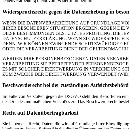
Daten­ver­ar­bei­tung bleibt vom Wider­ruf unbe­rührt.
Wider­spruchs­recht gegen die Daten­er­he­bung in beso
WENN DIE DATENVERARBEITUNG AUF GRUNDLAGE VON ART
IHRER BESONDEREN SITUATION ERGEBEN, GEGEN DIE 
DIESE BESTIMMUNGEN GESTÜTZTES PROFILING. DIE J
DATENSCHUTZERKLÄRUNG. WENN SIE WIDERSPRUCH EI
DENN, WIR KÖNNEN ZWINGENDE SCHUTZWÜRDIGE GRÜN
ODER DIE VERARBEITUNG DIENT DER GELTENDMACHUN
WERDEN IHRE PERSONENBEZOGENEN DATEN VERARBEITE
VERARBEITUNG SIE BETREFFENDER PERSONENBEZOGEN
ES MIT SOLCHER DIREKTWERBUNG IN VERBINDUNG ST
ZUM ZWECKE DER DIREKTWERBUNG VERWENDET (WIDERS
Beschwerde­recht bei der zustän­di­gen Aufsichts­behörd
Im Fal­le von Ver­stö­ßen gegen die DSGVO steht den Betrof­fe­nen ein Besch
des Orts des mut­maß­li­chen Ver­sto­ßes zu. Das Beschwer­de­recht besteht un
Recht auf Daten­übertrag­barkeit
Sie haben das Recht, Daten, die wir auf Grund­la­ge Ihrer Ein­wil­li­gung od
hän­di­gen zu las­sen. Sofern Sie die direk­te Über­tra­gung der Daten an ei