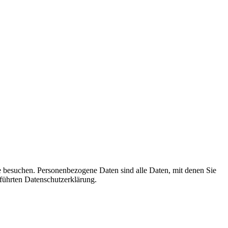
e besu­chen. Per­so­nen­be­zo­ge­ne Daten sind alle Daten, mit denen Sie
führ­ten Daten­schutz­er­klä­rung.