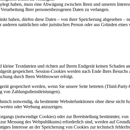
gt haben, muss eine Abwä­gung zwi­schen Ihren und unse­ren Inter­es­sen
r­ar­bei­tung Ihrer per­so­nen­be­zo­ge­nen Daten zu ver­lan­gen.
hränkt haben, dür­fen die­se Daten – von ihrer Spei­che­rung abge­se­hen – 
nde­ren natür­li­chen oder juris­ti­schen Per­son oder aus Grün­den eines wi
d klei­ne Text­da­tei­en und rich­ten auf Ihrem End­ge­rät kei­nen Scha­den a
nd­ge­rät gespei­chert. Ses­si­on-Coo­kies wer­den nach Ende Ihres Besuchs 
 Löschung durch Ihren Web­brow­ser erfolgt.
ge­rät gespei­chert wer­den, wenn Sie unse­re Sei­te betre­ten (Third-Par­t
g von Zah­lungs­dienst­leis­tun­gen).
h­nisch not­wen­dig, da bestimm­te Web­site­funk­tio­nen ohne die­se nicht fu
u­wer­ten oder Wer­bung anzu­zei­gen.
vor­gangs (not­wen­di­ge Coo­kies) oder zur Bereit­stel­lung bestimm­ter, von 
 zur Mes­sung des Web­pu­bli­kums) erfor­der­lich sind, wer­den auf Grund­
tig­tes Inter­es­se an der Spei­che­rung von Coo­kies zur tech­nisch feh­ler­fre