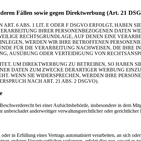
n­de­ren Fäl­len sowie gegen Direkt­wer­bung (Art. 21 D
. 6 ABS. 1 LIT. E ODER F DSGVO ERFOLGT, HABEN SIE
VERARBEITUNG IHRER PERSONENBEZOGENEN DATEN WIDE
EWEILIGE RECHTSGRUNDLAGE, AUF DENEN EINE VERARBE
NLEGEN, WERDEN WIR IHRE BETROFFENEN PERSONENBE
DE FÜR DIE VERARBEITUNG NACHWEISEN, DIE IHRE IN
G, AUSÜBUNG ODER VERTEIDIGUNG VON RECHTSANSPRÜC
T, UM DIREKTWERBUNG ZU BETREIBEN, SO HABEN SIE
ER DATEN ZUM ZWECKE DERARTIGER WERBUNG EINZULEG
EHT. WENN SIE WIDERSPRECHEN, WERDEN IHRE PERSO
PRUCH NACH ART. 21 ABS. 2 DSGVO).
e
wer­de­recht bei einer Auf­sichts­be­hör­de, ins­be­son­de­re in dem Mit­gli
be­scha­det ander­wei­ti­ger ver­wal­tungs­recht­li­cher oder gericht­li­cher R
er in Erfül­lung eines Ver­trags auto­ma­ti­siert ver­ar­bei­ten, an sich ode
nen ande­ren Ver­ant­wort­li­chen ver­lan­gen, erfolgt dies nur, soweit es te