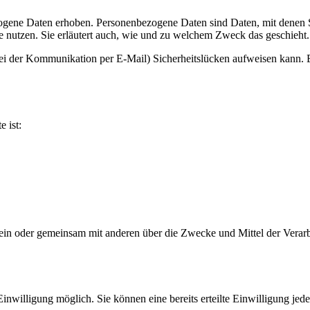
­ge­ne Daten erho­ben. Per­so­nen­be­zo­ge­ne Daten sind Daten, mit denen Sie
sie nut­zen. Sie erläu­tert auch, wie und zu wel­chem Zweck das geschieht.
bei der Kom­mu­ni­ka­ti­on per E‑Mail) Sicher­heits­lü­cken auf­wei­sen kann
e ist:
, die allein oder gemein­sam mit ande­ren über die Zwe­cke und Mit­tel der Ve
Ein­wil­li­gung mög­lich. Sie kön­nen eine bereits erteil­te Ein­wil­li­gung je