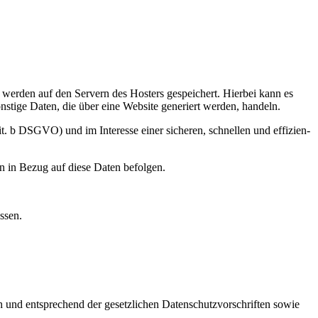
n, wer­den auf den Ser­vern des Hos­ters gespei­chert. Hier­bei kann es
ons­ti­ge Daten, die über eine Web­site gene­riert wer­den, han­deln.
t. b DSGVO) und im Inter­es­se einer siche­ren, schnel­len und effi­zi­en­
­gen in Bezug auf die­se Daten befol­gen.
s­sen.
h und ent­spre­chend der gesetz­li­chen Daten­schutz­vor­schrif­ten sowie