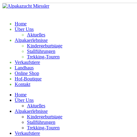
Home
Über Uns
Aktu­el­les
Alpa­ka­er­leb­nis­se
Kin­der­ge­burts­ta­ge
Stall­füh­run­gen
Tre­k­­king-Tou­­ren
Ver­kaufs­tie­re
Land­haus
Online Shop
Hof-Bou­­tique
Kon­takt
Home
Über Uns
Aktu­el­les
Alpa­ka­er­leb­nis­se
Kin­der­ge­burts­ta­ge
Stall­füh­run­gen
Tre­k­­king-Tou­­ren
Ver­kaufs­tie­re