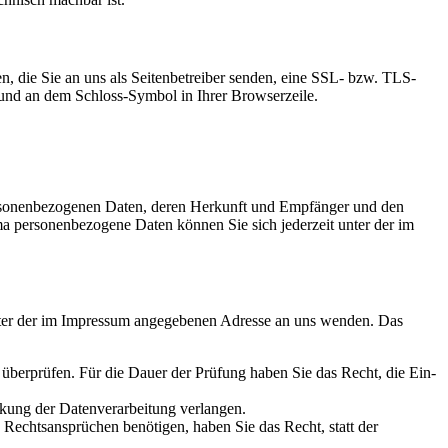
en, die Sie an uns als Sei­ten­be­trei­ber sen­den, eine SSL- bzw. TLS-
t und an dem Schloss-Sym­bol in Ihrer Brow­s­er­zei­le.
r­so­nen­be­zo­ge­nen Daten, deren Her­kunft und Emp­fän­ger und den
per­so­nen­be­zo­ge­ne Daten kön­nen Sie sich jeder­zeit unter der im
 unter der im Impres­sum ange­ge­be­nen Adres­se an uns wen­den. Das
zu über­prü­fen. Für die Dau­er der Prü­fung haben Sie das Recht, die Ein­
ung der Daten­ver­ar­bei­tung ver­lan­gen.
Rechts­an­sprü­chen benö­ti­gen, haben Sie das Recht, statt der