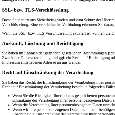
SSL- bzw. TLS-Ver­schlüs­se­lung
Die­se Sei­te nutzt aus Sicher­heits­grün­den und zum Schutz der Über­tra­
Ver­schlüs­se­lung. Eine ver­schlüs­sel­te Ver­bin­dung erken­nen Sie dar­a
Wenn die SSL- bzw. TLS-Ver­schlüs­se­lung akti­viert ist, kön­nen die Date
Aus­kunft, Löschung und Berich­ti­gung
Sie haben im Rah­men der gel­ten­den gesetz­li­chen Bestim­mun­gen jeder­
Zweck der Daten­ver­ar­bei­tung und ggf. ein Recht auf Berich­ti­gung od
Impres­sum ange­ge­be­nen Adres­se an uns wen­den.
Recht auf Ein­schrän­kung der Ver­ar­bei­tung
Sie haben das Recht, die Ein­schrän­kung der Ver­ar­bei­tung Ihrer per­so
Recht auf Ein­schrän­kung der Ver­ar­bei­tung besteht in fol­gen­den Fäl­le
Wenn Sie die Rich­tig­keit Ihrer bei uns gespei­cher­ten per­so­nen
schrän­kung der Ver­ar­bei­tung Ihrer per­so­nen­be­zo­ge­nen Daten z
Wenn die Ver­ar­bei­tung Ihrer per­so­nen­be­zo­ge­nen Daten unrech
Wenn wir Ihre per­so­nen­be­zo­ge­nen Daten nicht mehr benö­ti­gen
Löschung die Ein­schrän­kung der Ver­ar­bei­tung Ihrer per­so­nen­be