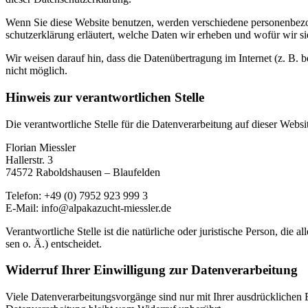
Wenn Sie die­se Web­site benut­zen, wer­den ver­schie­de­ne per­so­nen­be­zo
schutz­er­klä­rung erläu­tert, wel­che Daten wir erhe­ben und wofür wir 
Wir wei­sen dar­auf hin, dass die Daten­über­tra­gung im Inter­net (z. B. 
nicht mög­lich.
Hin­weis zur ver­ant­wort­li­chen Stel­le
Die ver­ant­wort­li­che Stel­le für die Daten­ver­ar­bei­tung auf die­ser Web­sit
Flo­ri­an Miess­ler
Hal­lerstr. 3
74572 Rabold­s­hau­sen – Blaufel­den
Tele­fon: +49 (0) 7952 923 999 3
E‑Mail: info@alpakazucht-miessler.de
Ver­ant­wort­li­che Stel­le ist die natür­li­che oder juris­ti­sche Per­son
sen o. Ä.) ent­schei­det.
Wider­ruf Ihrer Ein­wil­li­gung zur Daten­ver­ar­bei­tung
Vie­le Daten­ver­ar­bei­tungs­vor­gän­ge sind nur mit Ihrer aus­drück­li­chen 