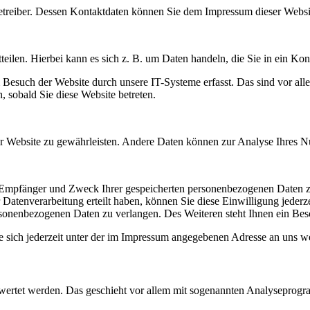
e­trei­ber. Des­sen Kon­takt­da­ten kön­nen Sie dem Impres­sum die­ser Web­s
i­len. Hier­bei kann es sich z. B. um Daten han­deln, die Sie in ein Kon­tak
Besuch der Web­site durch unse­re IT-Sys­te­me erfasst. Das sind vor allem
h, sobald Sie die­se Web­site betre­ten.
r Web­site zu gewähr­leis­ten. Ande­re Daten kön­nen zur Ana­ly­se Ihres Nut
 Emp­fän­ger und Zweck Ihrer gespei­cher­ten per­so­nen­be­zo­ge­nen Daten 
aten­ver­ar­bei­tung erteilt haben, kön­nen Sie die­se Ein­wil­li­gung jede
o­nen­be­zo­ge­nen Daten zu ver­lan­gen. Des Wei­te­ren steht Ihnen ein Besch
 sich jeder­zeit unter der im Impres­sum ange­ge­be­nen Adres­se an uns w
e­wer­tet wer­den. Das geschieht vor allem mit soge­nann­ten Ana­ly­se­pro­g