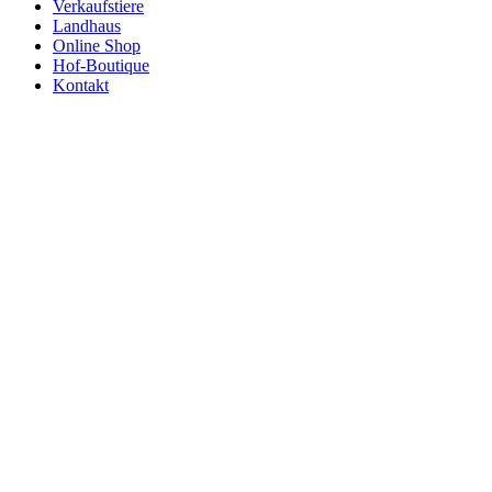
Ver­kaufs­tie­re
Land­haus
Online Shop
Hof-Bou­­tique
Kon­takt
Tre­k­­king-
Tou­­ren