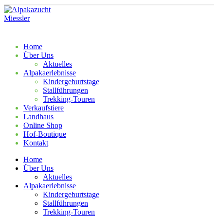
Home
Über Uns
Aktu­el­les
Alpa­ka­er­leb­nis­se
Kin­der­ge­burts­ta­ge
Stall­füh­run­gen
Tre­k­­king-Tou­­ren
Ver­kaufs­tie­re
Land­haus
Online Shop
Hof-Bou­­tique
Kon­takt
Home
Über Uns
Aktu­el­les
Alpa­ka­er­leb­nis­se
Kin­der­ge­burts­ta­ge
Stall­füh­run­gen
Tre­k­­king-Tou­­ren