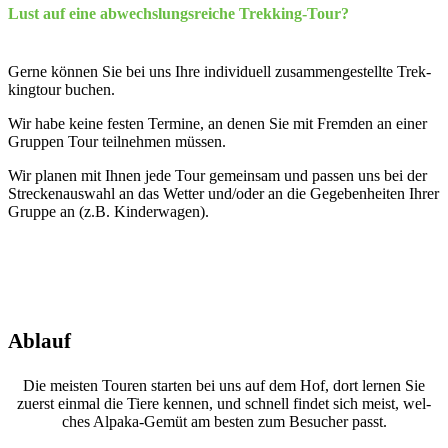
Lust auf eine abwechs­lungs­rei­che Trek­king-Tour?
Ger­ne kön­nen Sie bei uns Ihre indi­vi­du­ell zusam­men­ge­stell­te Trek­
king­tour buchen.
Wir habe kei­ne fes­ten Ter­mi­ne, an denen Sie mit Frem­den an einer
Grup­pen Tour teil­neh­men müs­sen.
Wir pla­nen mit Ihnen jede Tour gemein­sam und pas­sen uns bei der
Stre­cken­aus­wahl an das Wet­ter und/oder an die Gege­ben­hei­ten Ihrer
Grup­pe an (z.B. Kin­der­wa­gen).
Ablauf
Die meis­ten Tou­ren star­ten bei uns auf dem Hof, dort ler­nen Sie
zuerst ein­mal die Tie­re ken­nen, und schnell fin­det sich meist, wel­
ches Alpa­ka-Gemüt am bes­ten zum Besu­cher passt.