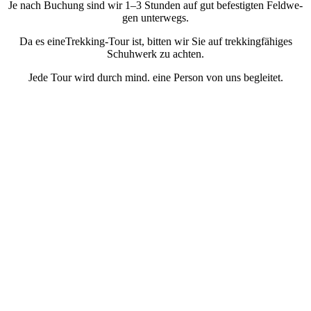
Je nach Buchung sind wir 1–3 Stun­den auf gut befes­tig­ten Feld­we­
gen unter­wegs.
Da es eineTrek­king-Tour ist, bit­ten wir Sie auf trek­king­fä­hi­ges
Schuh­werk zu ach­ten.
Jede Tour wird durch mind. eine Per­son von uns beglei­tet.