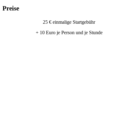
Prei­se
25 € ein­ma­li­ge Start­ge­bühr
+ 10 Euro je Per­son und je Stun­de
Inter­es­se an einer Trek­king-Tour mit
Alpa­kas?